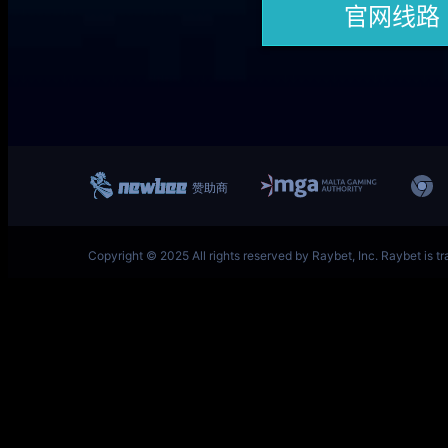
一竞技网址 – 从一开始·竞无止境 L