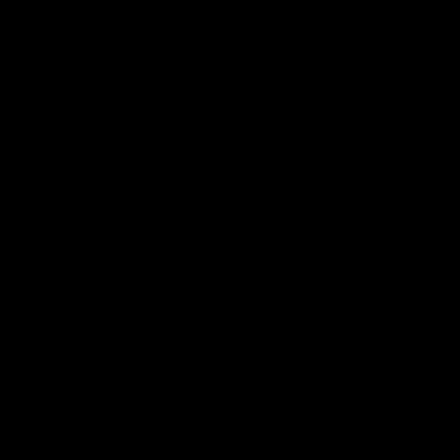
一竞技网址 – 从一开始·竞无止境 LOL(s14)全球总决赛竞
猜官网