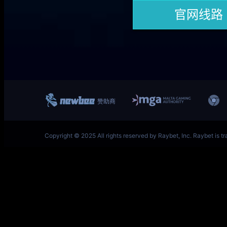
一竞技网址 – 从一开始·竞无止境 L