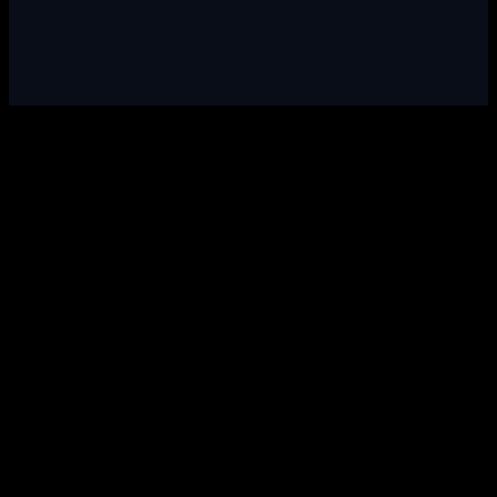
Facebook
Twitter
YouTube
LinkedIn