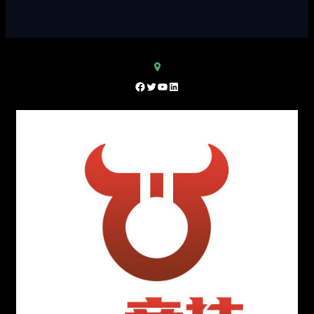
Facebook
Twitter
YouTube
LinkedIn