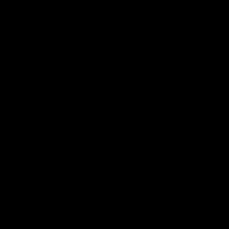
Facebook
Twitter
YouTube
LinkedIn