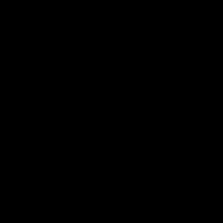
雷竞技
·
11 月 9, 2024
·
新闻