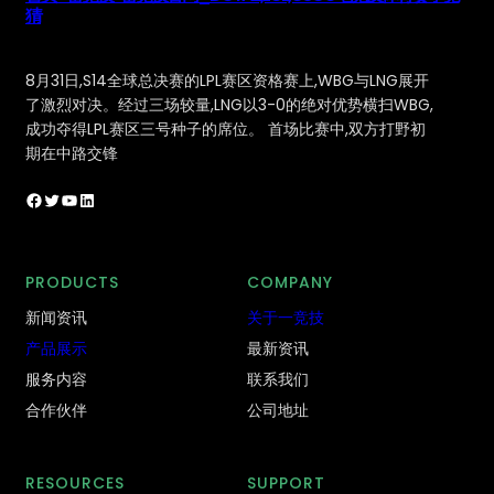
猜
8月31日,S14全球总决赛的LPL赛区资格赛上,WBG与LNG展开
了激烈对决。经过三场较量,LNG以3-0的绝对优势横扫WBG,
成功夺得LPL赛区三号种子的席位。 首场比赛中,双方打野初
期在中路交锋
Facebook
Twitter
YouTube
LinkedIn
PRODUCTS
COMPANY
新闻资讯
关于一竞技
产品展示
最新资讯
服务内容
联系我们
合作伙伴
公司地址
RESOURCES
SUPPORT