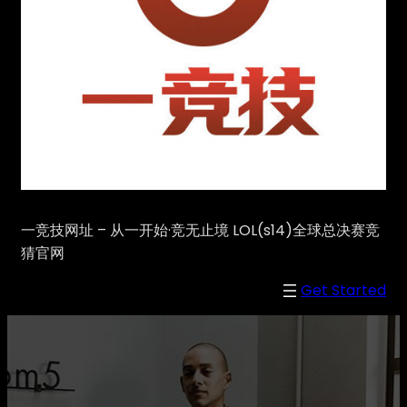
一竞技网址 – 从一开始·竞无止境 LOL(s14)全球总决赛竞
猜官网
Get Started