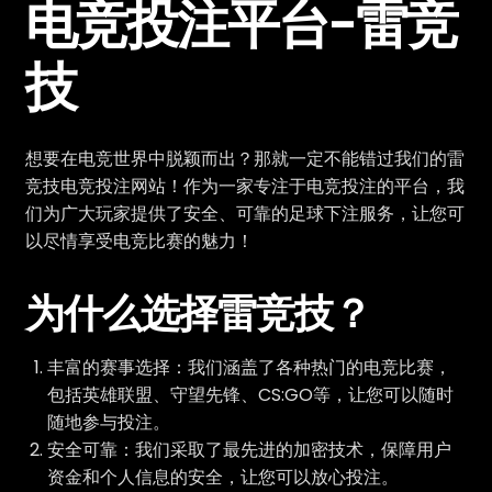
电竞投注平台-雷竞
技
想要在电竞世界中脱颖而出？那就一定不能错过我们的雷
竞技电竞投注网站！作为一家专注于电竞投注的平台，我
们为广大玩家提供了安全、可靠的足球下注服务，让您可
以尽情享受电竞比赛的魅力！
为什么选择雷竞技？
丰富的赛事选择：我们涵盖了各种热门的电竞比赛，
包括英雄联盟、守望先锋、CS:GO等，让您可以随时
随地参与投注。
安全可靠：我们采取了最先进的加密技术，保障用户
资金和个人信息的安全，让您可以放心投注。