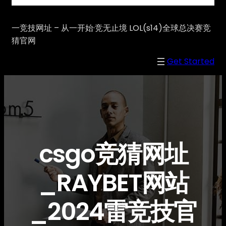
一竞技网址 – 从一开始·竞无止境 LOL(s14)全球总决赛竞
猜官网
Get Started
csgo竞猜网址
_RAYBET网站
_2024雷竞技官