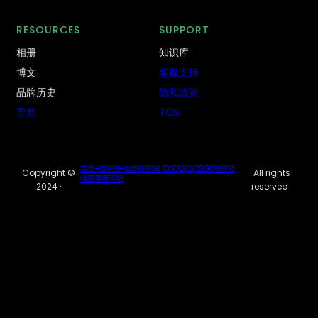
RESOURCES
SUPPORT
相册
知识库
博文
客服支持
品牌历史
隐私政策
导览
TOS
首页–雷竞技-雷竞技官网_DOTA2,LOL,CSGO电竞及
Copyright ©
· All rights
体育赛事竞猜
2024 ·
reserved