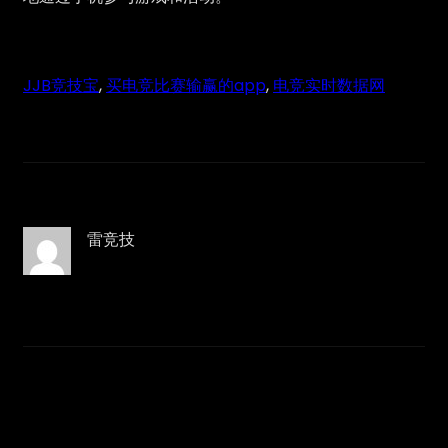
JJB竞技宝
, 
买电竞比赛输赢的app
, 
电竞实时数据网
雷竞技