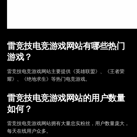
雷竞技电竞游戏网站有哪些热门
游戏？
雷竞技电竞游戏网站主要提供《英雄联盟》、《王者荣
耀》、《绝地求生》等热门电竞游戏。
雷竞技电竞游戏网站的用户数量
如何？
雷竞技电竞游戏网站拥有大量忠实粉丝，用户数量庞大，
每天在线用户众多。