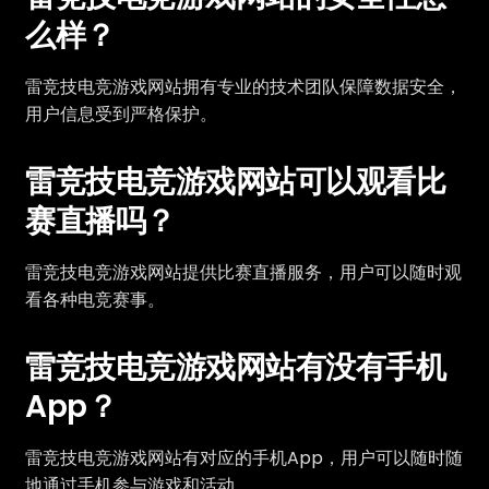
么样？
雷竞技电竞游戏网站拥有专业的技术团队保障数据安全，
用户信息受到严格保护。
雷竞技电竞游戏网站可以观看比
赛直播吗？
雷竞技电竞游戏网站提供比赛直播服务，用户可以随时观
看各种电竞赛事。
雷竞技电竞游戏网站有没有手机
App？
雷竞技电竞游戏网站有对应的手机App，用户可以随时随
地通过手机参与游戏和活动。