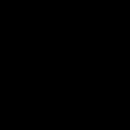
网
雷竞技
·
7 月 13, 2024
·
资讯