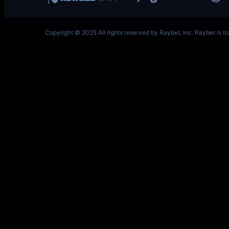
一竞技网址 – 从一开始·竞无止境 L