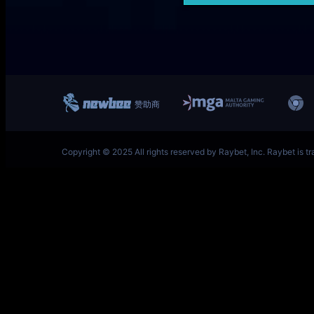
一竞技网址 – 从一开始·竞无止境 L