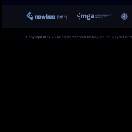
一竞技网址 – 从一开始·竞无止境 L