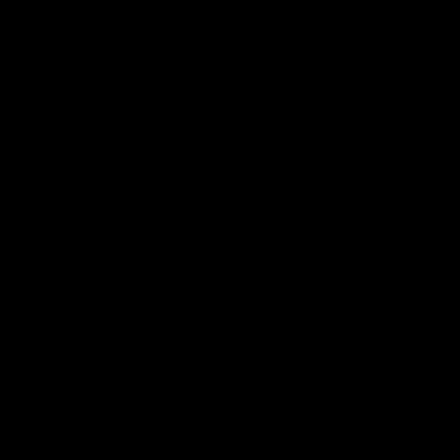
欢迎来到雷竞技电
竞游戏网站