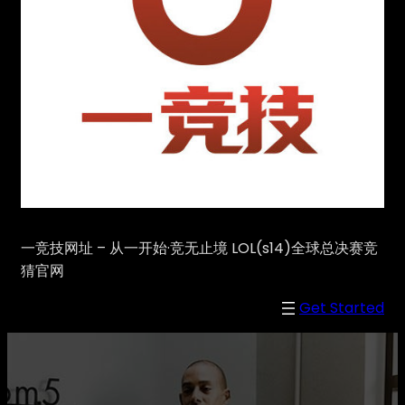
一竞技网址 – 从一开始·竞无止境 LOL(s14)全球总决赛竞
猜官网
Get Started