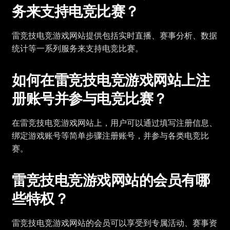
务来支持电竞比赛？
雷竞技电竞游戏网站提供包括实时直播、赛事分析、数据
统计等一系列服务来支持电竞比赛。
如何在雷竞技电竞游戏网站上注
册账号并参与电竞比赛？
在雷竞技电竞游戏网站上，用户可以通过填写注册信息、
绑定游戏账号等简单步骤注册账号，并参与各类电竞比
赛。
雷竞技电竞游戏网站的会员有哪
些特权？
雷竞技电竞游戏网站的会员可以享受到专属活动、赛事资