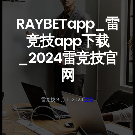
RAYBETapp_雷
竞技app下载
_2024雷竞技官
网
雷竞技
·
8 月 6, 2024
·
文章