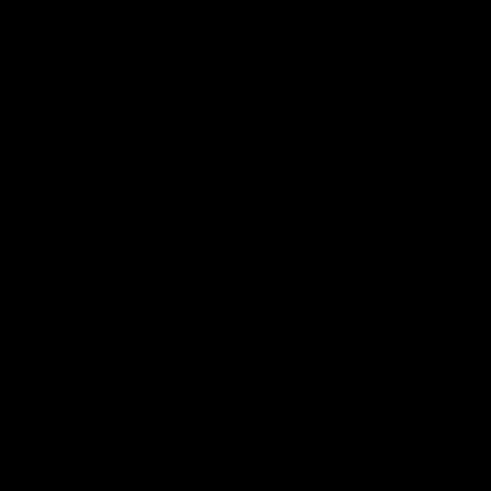
一竞技网址 – 从一开始·竞无止境 LOL(s14)全球总决赛竞
猜官网