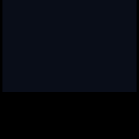
Facebook
Twitter
YouTube
LinkedIn