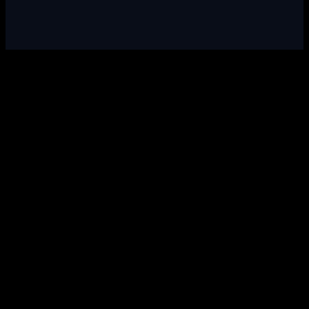
Facebook
Twitter
YouTube
LinkedIn