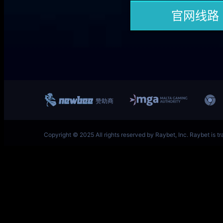
一竞技网址 – 从一开始·竞无止境 L