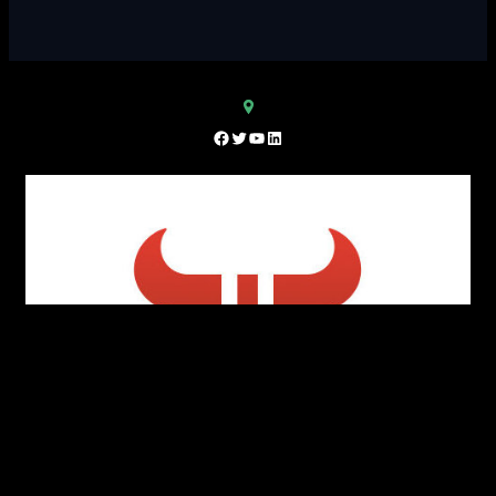
Facebook
Twitter
YouTube
LinkedIn