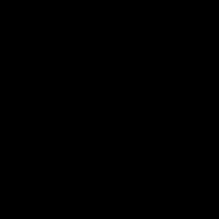
raybet雷竞技地
址
雷竞技
·
9 月 4, 2024
·
新闻