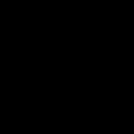
欢迎来到我们的电