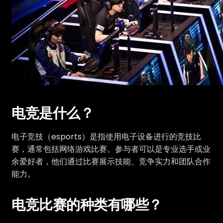
电竞是什么？
电子竞技（esports）是指使用电子设备进行的竞技比
赛，通常包括网络游戏比赛。参与者可以是专业选手或业
余爱好者，他们通过比赛展示技能、竞争实力和团队合作
能力。
电竞比赛的种类有哪些？