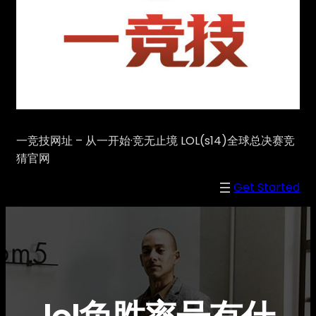
一竞技网址 – 从一开始·竞无止境 LOL(s14)全球总决赛竞
猜官网
Get Started