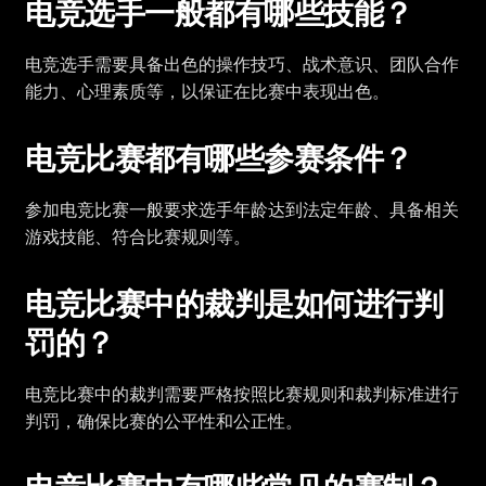
电竞选手一般都有哪些技能？
电竞选手需要具备出色的操作技巧、战术意识、团队合作
能力、心理素质等，以保证在比赛中表现出色。
电竞比赛都有哪些参赛条件？
参加电竞比赛一般要求选手年龄达到法定年龄、具备相关
游戏技能、符合比赛规则等。
电竞比赛中的裁判是如何进行判
罚的？
电竞比赛中的裁判需要严格按照比赛规则和裁判标准进行
判罚，确保比赛的公平性和公正性。