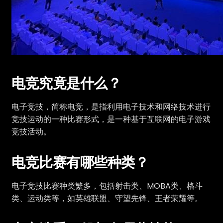
电竞究竟是什么？
电子竞技，简称电竞，是指利用电子技术和网络技术进行
竞技运动的一种比赛形式，是一种基于互联网的电子游戏
竞技活动。
电竞比赛有哪些种类？
电子竞技比赛种类繁多，包括射击类、MOBA类、格斗
类、运动类等，如英雄联盟、守望先锋、王者荣耀等。