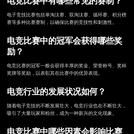
电竞比赛中有哪些常见的赛制？
电子竞技比赛包括单淘汰赛、双淘汰赛、循环赛、积分榜
赛等多种比赛赛制，以确保比赛的竞技性和刺激性。
电竞比赛中的冠军会获得哪些奖
励？
电竞比赛的冠军一般会获得丰厚的奖金、荣誉称号、奖杯
奖牌等奖励，以表彰其在比赛中的优异表现。
电竞行业的发展状况如何？
随着电子竞技的不断发展壮大，电竞行业也在不断壮大，
吸引了大量玩家和粉丝，成为一种新兴的文化现象。
电竞比赛中哪些因素会影响比赛