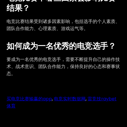
结果？
电竞比赛结果受到诸多因素影响，包括选手的个人素质、
团队合作能力、心理素质、游戏运气等。
如何成为一名优秀的电竞选手？
要成为一名优秀的电竞选手，需要不断提升自己的操作技
术、战术意识、团队合作能力，保持良好的心态和赛事状
态。
买电竞比赛输赢的app
, 
电竞实时数据网
, 
雷竞技raybet
体育