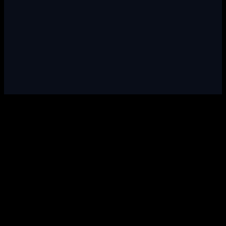
Facebook
Twitter
YouTube
LinkedIn