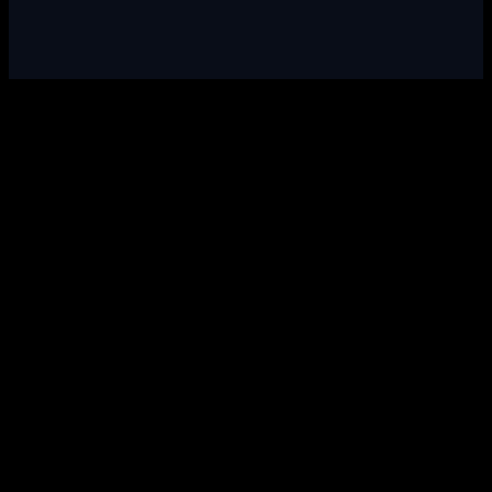
Facebook
Twitter
YouTube
LinkedIn