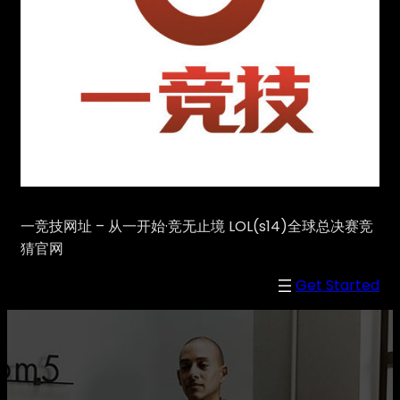
一竞技网址 – 从一开始·竞无止境 LOL(s14)全球总决赛竞
猜官网
Get Started