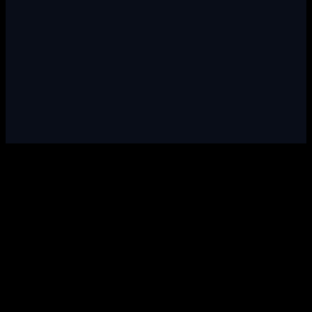
Facebook
Twitter
YouTube
LinkedIn