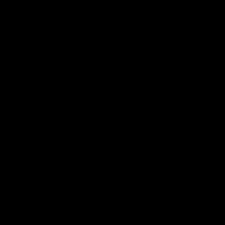
买电竞比赛
输赢的app
资讯